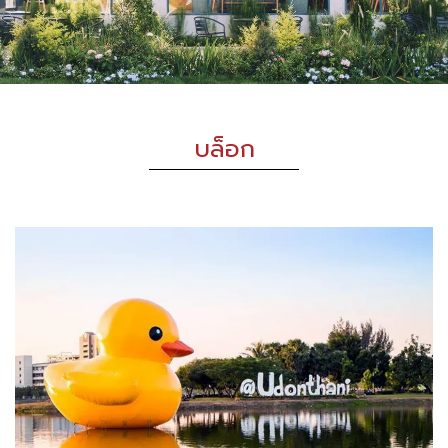
บล็อก