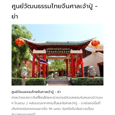
ศูนย์วัฒนธรรมไทยจีนศาลเจ้าปู่ -
ย่า
ศูนย์วัฒนธรรมไทยจีนศาลเจ้าปู่ - ย่า
ศาลเจ้าของชาวจีนที่ใหญ่โตและสวยงามมีสวนหย่อมริมหนองบัวรอบ
ๆ โรงแรม 2 หลังบรรยากาศร่มรื่นและในศาลเจ้าปู่ - เรายังคงเป็นที่
เก็บรักษามังกรทองยาวถึง 99 เมตร ทุ่งศรีเมืองในช่วงเดือน
ธันวาคมของทุกปี