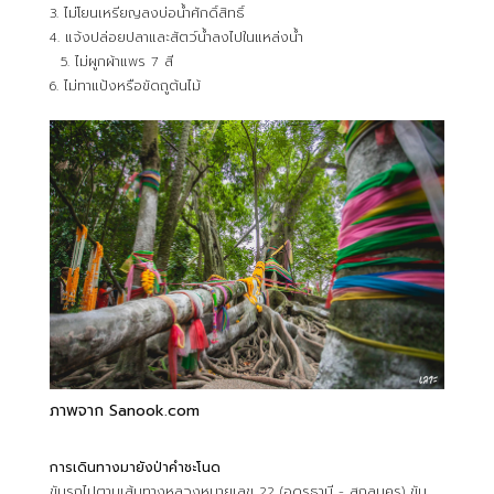
3. ไม่โยนเหรียญลงบ่อน้ำศักดิ์สิทธิ์
4. แจ้งปล่อยปลาและสัตว์น้ำลงไปในแหล่งน้ำ
5. ไม่ผูกผ้าแพร 7 สี
6. ไม่ทาแป้งหรือขัดถูต้นไม้
ภาพจาก Sanook.com
การเดินทางมายังป่าคำชะโนด
ขับรถไปตามเส้นทางหลวงหมายเลข 22 (อุดรธานี - สกลนคร) ขับ