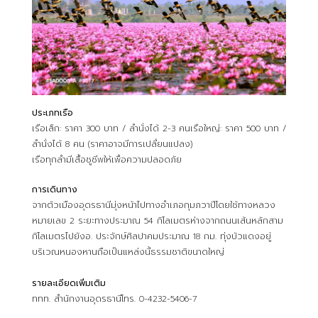
ประเภทเรือ
เรือเล็ก: ราคา 300 บาท / ลำนั่งได้ 2-3 คนเรือใหญ่: ราคา 500 บาท /
ลำนั่งได้ 8 คน (ราคาอาจมีการเปลี่ยนแปลง)
เรือทุกลำมีเสื้อชูชีพให้เพื่อความปลอดภัย
การเดินทาง
จากตัวเมืองอุดรธานีมุ่งหน้าไปทางอำเภอกุมภวาปีโดยใช้ทางหลวง
หมายเลข 2 ระยะทางประมาณ 54 กิโลเมตรห่างจากถนนเส้นหลักสาม
กิโลเมตรไปยังอ. ประจักษ์ศิลปาคมประมาณ 18 กม. ทุ่งบัวแดงอยู่
บริเวณหนองหานถือเป็นแหล่งนี้ธรรมชาติขนาดใหญ่
รายละเอียดเพิ่มเติม
ททท. สำนักงานอุดรธานีโทร. 0-4232-5406-7