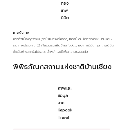
ทอง
เทพ
นิมิต
การเดินทาง
จากตัวเมืองอุดรธานีมุ่งหน้าไปทางอำเภอกุมภวาปีโดยใช้ทางหลวงหมายเลข 2
ระยะทางประมาณ 32 กิโลเมตรจะเห็นป้ายทับวัดภูทองเทพนิมิต ภูษาเทพนิมิต
ดั้งเดิมข้างลาดชันโปรดลดน้ำหนักและใช้เพื่อความปลอดภัย
พิพิธภัณฑสถานแห่งชาติบ้านเชียง
ภาพและ
ข้อมูล
จาก
Kapook
Travel