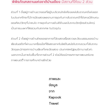
พิพิธภัณฑสถานแห่งชาติบ้านเชียง
มีสถานที่ให้ชม 2 ส่วน
ส่วนที่ 1 ตั้งอยู่ทางด้านขวาของที่อยู่ในบริเวณใกล้เคียงแหล่งโบราณคดีแห่งแรก
ในประเทศไทยที่มีการจัดแสดงผลงานการขุดค้นทางโบราณคดีที่ยังคงมีลักษณะ
ของศิลปวัตถุที่น่าสนใจ การขุดค้นทางเดินใต้ดินและโบราณวัตถุโดยส่วนใหญ่
เป็นภาชนะเผาที่ฝังรวมกับซากศพ ในปัจจุบัน
ส่วนที่ 2 ตั้งอยู่ทางด้านซ้ายของอาคารที่จัดแสดงเรื่องราวและวัฒนธรรมของบ้าน
เชียงในอดีตที่ผ่านมาเครื่องมือที่ใช้แสดงเทคโนโลยีในสมัยโบราณรวมทั้งโบราณ
วัตถุและนิทรรศการบ้านเชียงที่เคยจัดแสดง ประเทศสหรัฐอเมริกามาแล้วค่ะ
นอกจากนั้นภายในพื้นที่อาคารส่วนที่ 2 ยังมีห้องนิทรรศการภาพยนตร์ฉาย
ภาพยนตร์ ิการการศึกษาต่างอีกด้วย
ภาพและ
ข้อมูล
จาก
Kapook
Travel