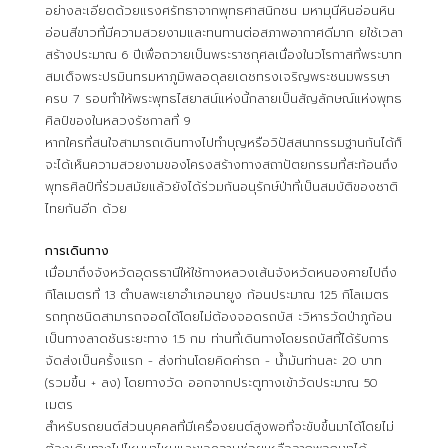
อย่างละเอียดด้วยแรงศรัทธาจากพุทธศาสนิกชน มหามุนีหินอ่อนหิน
อ่อนสีขาวที่มีความสวยงามและทนทานต่อสภาพอากาศดีมาก ยใช้เวลา
สร้างประมาณ 6 ปีเพื่อถวายเป็นพระราชกุศลเนื่องในวโรกาสที่พระบาท
สมเด็จพระปรมินทรมหาภูมิพลอดุลยเดชทรงเจริญพระชนมพรรษา
ครบ 7 รอบทำให้พระพุทธไสยาสน์แห่งนี้กลายเป็นสัญลักษณ์แห่งพุทธ
ศิลป์ของในหลวงรัชกาลที่ 9
หากใครที่สนใจสามารถเดินทางไปทำบุญหรือวิปัสสนากรรมฐานกันได้ก็
จะได้เห็นความสวยงามของโครงสร้างทางสถาปัตยกรรมที่สะท้อนถึง
พุทธศิลป์ที่ร่วมสมัยแล้วยังได้ร่วมกันอนุรักษ์ป่าที่เป็นสมบัติของชาติ
ไทยกันอีก ด้วย
การเดินทาง
เมื่อมาถึงจังหวัดอุดรธานีให้ใช้ทางหลวงเส้นจังหวัดหนองคายไปถึง
กิโลเมตรที่ 13 ตำบลพะเยาอำเภอนายูง ก้อนประมาณ 125 กิโลเมตร
รถทุกชนิดสามารถจอดได้โดยไม่ต้องจอดรถบัส ะวิหารวัดป่าภูก้อน
เป็นทางลาดชันระยะทาง 1.5 กม ท่านที่เดินทางโดยรถบัสที่ได้รับการ
จัดส่งเป็นครั้งแรก - ส่งท่านโดยคิดค่ารถ - น้ำมันท่านละ 20 บาท
(รวมขึ้น + ลง) โดยทางวัด ออกจากประตูทางเข้าวัดประมาณ 50
เมตร
สำหรับรถยนต์ส่วนบุคคลที่มีเครื่องยนต์สูงพอที่จะขับขึ้นมาได้โดยไม่