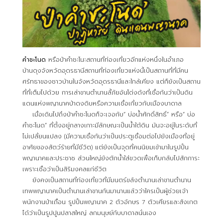
คำชะโนด
หรือป่าคำชะโนะสถานที่ท่องเที่ยวอีกแห่งหนึ่งในอำเภอ
บ้านดุงจังหวัดอุดรธานีสถานที่ท่องเที่ยวแห่งนี้เป็นสถานที่ที่มีคน
ศรัทธาของชาวบ้านในจังหวัดอุดรธานีและใกล้เคียง แต่ก็ยังเป็นสถาน
ที่ที่เต็มไปด้วย การเล่าขานตำนานลี้ภัยอันโด่งดังที่เชื่อกันว่าเป็นดิน
แดนแห่งพญานาคป่าดงดิบหรือความเชื่อเกี่ยวกับเมืองบาดาล
เมื่อเดินไปถึงป่าคำชะโนดก็จะเจอกับ“ บ่อน้ำศักดิ์สิทธิ์” หรือ“ บ่อ
คำชะโนด” ที่ตั้งอยู่กลางเกาะมีลักษณะเป็นน้ำใต้ดิน มันจะอยู่ในระดับที่
ไม่เปลี่ยนแปลง (มีความเชื่อกันว่าเป็นประตูเชื่อมต่อไปยังเมืองที่อยู่
อาศัยของสัตว์ร้ายที่มีชีวิต) แต่ยังเป็นจุดที่คนนิยมเข้ามาในรูปปั้น
พญานาคและประชาช ส่วนใหญ่ยังตักน้ำใส่ขวดเพื่อเก็บกลับไปสักการะ
เพราะเชื่อว่าเป็นสิริมงคลแก่ชีวิต
ยังคงเป็นสถานที่ท่องเที่ยวที่มีมนตร์ขลังตำนานเล่าขานตำนาน
เทพพญานาคเป็นตำนานเล่าขานกันมานานแล้วว่าใครเป็นผู้ช่วยเจ้า
พนักงานป่าเถื่อน รูปปั้นพญานาค 2 ตัวอักษร 7 ตัวเศียรและสังเกต
ได้ว่าเป็นรูปปูนปลาสใหญ่ ลกมนุษย์กับบาดาลนั่นเอง