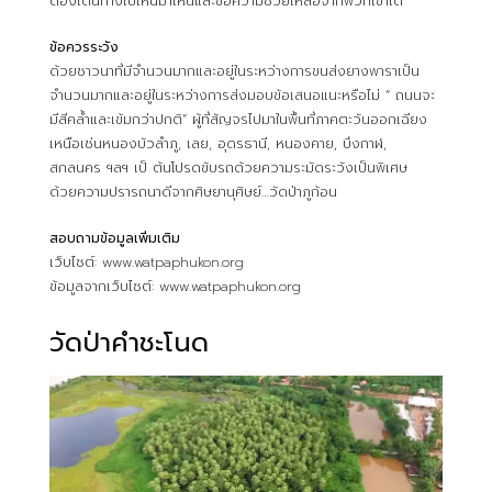
ต้องเดินทางไปไหนมาไหนและขอความช่วยเหลือจากพวกเขาได้
ข้อควรระวัง
ด้วยชาวนาที่มีจำนวนมากและอยู่ในระหว่างการขนส่งยางพาราเป็น
จำนวนมากและอยู่ในระหว่างการส่งมอบข้อเสนอแนะหรือไม่ “ ถนนจะ
มีสีคล้ำและเข้มกว่าปกติ” ผู้ที่สัญจรไปมาในพื้นที่ภาคตะวันออกเฉียง
เหนือเช่นหนองบัวลำภู, เลย, อุดรธานี, หนองคาย, บึงกาฬ,
สกลนคร ฯลฯ เป็ ต้นโปรดขับรถด้วยความระมัดระวังเป็นพิเศษ
ด้วยความปรารถนาดีจากศิษยานุศิษย์…วัดป่าภูก้อน
สอบถามข้อมูลเพิ่มเติม
เว็บไซต์: www.watpaphukon.org
ข้อมูลจากเว็บไซต์: www.watpaphukon.org
วัดป่าคำชะโนด