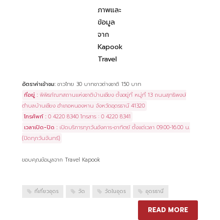
ภาพและ
ข้อมูล
จาก
Kapook
Travel
อัตราค่าเข้าชม:
ชาวไทย 30 บาทชาวต่างชาติ 150 บาท
ที่อยู่ :
พิพิธภัณฑสถานแห่งชาติบ้านเชียง ตั้งอยู่ที่ หมู่ที่ 13 ถนนสุทธิพงษ์
ตำบลบ้านเชียง อำเภอหนองหาน จังหวัดอุดรธานี 41320
โทรศัพท์ :
0 4220 8340 โทรสาร : 0 4220 8341
เวลาเปิด-ปิด :
เปิดบริการทุกวันอังคาร-อาทิตย์ ตั้งแต่เวลา 09.00-16.00 น.
(ปิดทุกวันจันทร์)
ขอบคุณข้อมูลจาก Travel Kapook
ที่เที่ยวอุดร
วัด
วัดในอุดร
อุดรธานี
READ MORE