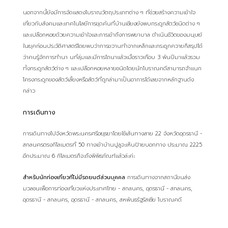
นอกจากนี้ยังมีการจัดแสดงโบราณวัตถุประเภทต่าง ๆ ที่ช่วยสร้างความเข้าใจ
เกี่ยวกับสังคมและเทคโนโลยีการขุดค้นที่บ้านเชียงยังพบกระดูกสัตว์ชนิดต่าง ๆ
และเปลือกหอยด้วยความเข้าใจและการเข้าถึงการพยาบาล ดำเนินชีวิตของมนุษย์
ในยุคก่อนประวัติศาสตร์โดยพบว่าการขวานทำจากเหล็กและกระดูกควายก็สรุปได้
ว่าคนรู้จักการทำนา นที่ลุ่มและมีการไถนาแล้วเมื่อราวเกือบ 3 พันปีมาแล้วรวม
ทั้งกระดูกสัตว์ต่าง ๆ และเปลือกหอยหลายชนิดโดยนักโบราณคดีสามารถจำแนก
โครงกระดูกของสัตว์เลี้ยงหรือสัตว์ที่ถูกล่ามาเป็นอาการได้เลยจากหลักฐานดัง
กล่าว
การเดินทาง
การเดินทางไปจังหวัดพระนครศรีอยุธยาโดยใช้เส้นทางสาย 22 จังหวัดอุดรธานี -
สกลนครตรงกิโลเมตรที่ 50 ทางเข้าบ้านปูลูจะเห็นป้ายบอกทาง ประมาณ 2225
อีกประมาณ 6 กิโลเมตรก็จะถึงพิพิธภัณฑ์แล้วล่ะค่ะ
สำหรับนักท่องเที่ยวที่ไม่มีรถยนต์ส่วนบุคคล
การเดินทางจากสถานีขนส่ง
มวลชนเพื่อการท่องเที่ยวแห่งประเทศไทย - สกลนคร, อุดรธานี - สกลนคร,
อุดรธานี - สกลนคร, อุดรธานี - สกลนคร, สหพันธรัฐรัสเซีย โบราณคดี