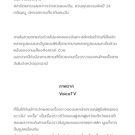
สถาปัตยกรรมและการจัดสวนแบบจีน, สวนคุณธรรมพันปี 24
กตัญญู, นิทรรศการเกี่ยวกับคนจีน
ภายในสวนตกแต่งด้วยไม้มงคลของจีนแกะสลักต้นตำรับที่มีใบมีด
หลายรูปแบบและมีรูปแบบให้เลือกมากมายหลายรูปแบบและเป็นส่วน
หนึ่งของงานเลี้ยงสังสรรค์ ด้วย
นอกจากนี้ยังมีอาคารสถานที่ที่สวยงามเรื่องราวของคนไทยเชื้อสาย
จีนในจังหวัดอุดรธานี
ภาพจาก
VoiceTV
ที่ชั้นใต้ดินมีการจัดแสดงเรื่องราวของมหานักปราชญ์ผู้ยิ่งใหญ่ของ
ชาวจีน“ ขงจื้อ” เป็นเรื่องราวชีวิตของผู้เฒ่าผู้แก่วัยเด็กวัยชราคำ
สอนและการเดินทางเรื่องราวในรูปแบบของภาพแกะสลัก นูนต่ำการ
ปั้นรูปเหมือนกัน