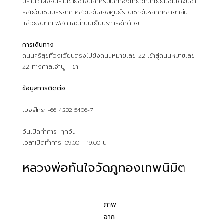
มีร้านชาผิงอันร้านขายชาจีนสำหรับนักท่องเที่ยวที่มาเยี่ยมชมได้จิบชา
รสเยี่ยมชมบรรยากาศสวนจีนของศูนย์รวมชาจีนหลากหลายกลิ่น
แล้วยังมีกาแฟสดและน้ำปั่นเย็นบริการอีกด้วย
การเดินทาง
ถนนศรีสุขที่วงเวียนตรงไปยังถนนหมายเลข 22 เข้าสู่ถนนหมายเลข
22 ทางศาลเจ้าปู่ - ย่า
ข้อมูลการติดต่อ
เบอร์โทร: +66 4232 5406-7
วันเปิดทำการ: ทุกวัน
เวลาเปิดทำการ: 09.00 - 19.00 น
หลวงพ่อทันใจวัดภูทองเทพนิมิต
ภาพ
จาก