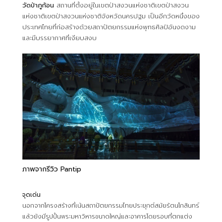
วัดป่าภูก้อน
สถานที่ตั้งอยู่ในเขตป่าสงวนแห่งชาติเขตป่าสงวน
แห่งชาติเขตป่าสงวนแห่งชาติจังหวัดนครปฐม เป็นอีกวัดหนึ่งของ
ประเทศไทยที่ก่อสร้างด้วยสถาปัตยกรรมแห่งพุทธศิลป์อันงดงาม
และมีบรรยากาศที่เงียบสงบ
ภาพจากรีวิว Pantip
จุดเด่น
นอกจากโครงสร้างที่เน้นสถาปัตยกรรมไทยประยุกต์สมัยรัตนโกสินทร์
แล้วยังมีรูปปั้นพระมหาวิหารขนาดใหญ่และอาคารโดยรอบที่ตกแต่ง