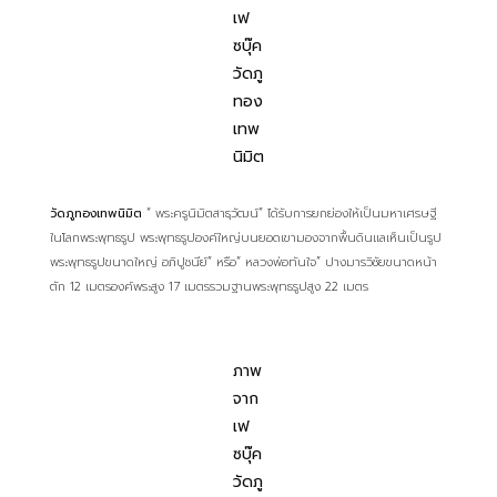
เฟ
ซบุ๊ค
วัดภู
ทอง
เทพ
นิมิต
วัดภูทองเทพนิมิต
“ พระครูนิมิตสาธุวัฒน์” ได้รับการยกย่องให้เป็นมหาเศรษฐี
ในโลกพระพุทธรูป พระพุทธรูปองค์ใหญ่บนยอดเขามองจากพื้นดินแลเห็นเป็นรูป
พระพุทธรูปขนาดใหญ่ อภิปูชนีย์” หรือ“ หลวงพ่อทันใจ” ปางมารวิชัยขนาดหน้า
ตัก 12 เมตรองค์พระสูง 17 เมตรรวมฐานพระพุทธรูปสูง 22 เมตร
ภาพ
จาก
เฟ
ซบุ๊ค
วัดภู